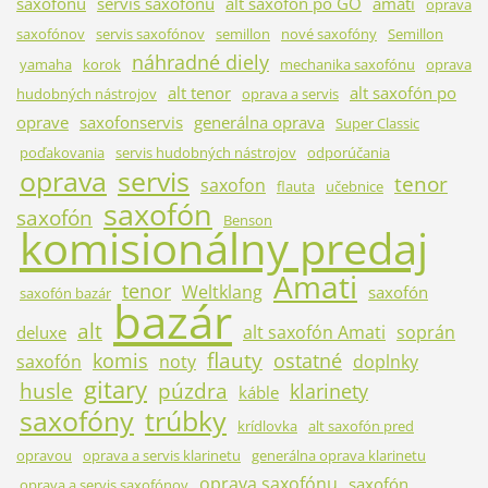
saxofónu
servis saxofónu
alt saxofón po GO
amati
oprava
saxofónov
servis saxofónov
semillon
nové saxofóny
Semillon
náhradné diely
yamaha
korok
mechanika saxofónu
oprava
alt tenor
alt saxofón po
hudobných nástrojov
oprava a servis
oprave
saxofonservis
generálna oprava
Super Classic
poďakovania
servis hudobných nástrojov
odporúčania
oprava
servis
tenor
saxofon
flauta
učebnice
saxofón
saxofón
Benson
komisionálny predaj
Amati
tenor
Weltklang
saxofón
saxofón bazár
bazár
alt
alt saxofón Amati
soprán
deluxe
flauty
komis
ostatné
saxofón
noty
doplnky
gitary
husle
púzdra
klarinety
káble
saxofóny
trúbky
krídlovka
alt saxofón pred
opravou
oprava a servis klarinetu
generálna oprava klarinetu
oprava saxofónu
saxofón
oprava a servis saxofónov