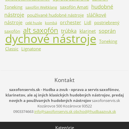
hudobné
Toneking
saxofón Amati
saxofón Weltklang
nástroje
sláčikové
používané hudobné nástroje
nástroje
orchester
Lídl
postriebrený
celé husle
kombá
alt saxofón
trúbka
soprán
klarinet
saxofón
dychové nástroje
Toneking
Classic
Lignatone
Kontakt
saxofonservis.sk - Hudba a zvuk - oprava a servis saxofónov,
klarinetov, ale aj iných klasických hudobných nástrojov, predaj
nových a používaných hudobných nástrojov
saxofonservis.sk
Kozárovce 500
Kozárovce
93522
0903374663
info@saxofonservis.sk obchod@hudbaazvuk.sk
Kategórie