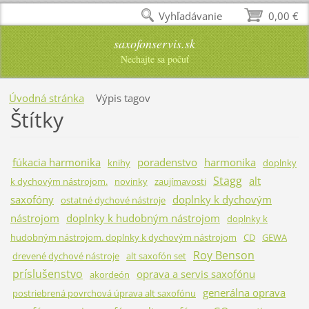
Vyhľadávanie
0,00 €
saxofonservis.sk
Nechajte sa počuť
Úvodná stránka
Výpis tagov
Štítky
fúkacia harmonika
poradenstvo
harmonika
knihy
doplnky
Stagg
alt
k dychovým nástrojom.
novinky
zaujímavosti
saxofóny
doplnky k dychovým
ostatné dychové nástroje
nástrojom
doplnky k hudobným nástrojom
doplnky k
hudobným nástrojom. doplnky k dychovým nástrojom
CD
GEWA
Roy Benson
drevené dychové nástroje
alt saxofón set
príslušenstvo
oprava a servis saxofónu
akordeón
generálna oprava
postriebrená povrchová úprava alt saxofónu