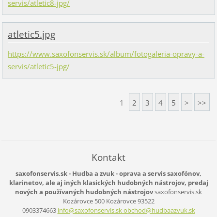
servis/atletic8-jpg/
atletic5.jpg
https://www.saxofonservis.sk/album/fotogaleria-opravy-a-
servis/atletic5-jpg/
1
2
3
4
5
>
>>
Kontakt
saxofonservis.sk - Hudba a zvuk - oprava a servis saxofónov,
klarinetov, ale aj iných klasických hudobných nástrojov, predaj
nových a používaných hudobných nástrojov
saxofonservis.sk
Kozárovce 500
Kozárovce
93522
0903374663
info@saxofonservis.sk obchod@hudbaazvuk.sk