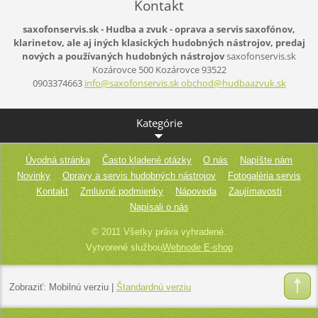
Kontakt
saxofonservis.sk - Hudba a zvuk - oprava a servis saxofónov,
klarinetov, ale aj iných klasických hudobných nástrojov, predaj
nových a používaných hudobných nástrojov
saxofonservis.sk
Kozárovce 500
Kozárovce
93522
0903374663
info@saxofonservis.sk obchod@hudbaazvuk.sk
Kategórie
Úvodná stránka
Často kladené otázky
O nás
Napíšte nám
Novinky
Opravy a servis hudobných nástrojov
Fotogaléria servis
Kontakt
Zmluvné podmienky
Nápoveda
Zaujímavosti
Napísali o nás
© 2011 Všetky práva vyhradené.
Vytvorené službou
Webnode E-shop
Zobraziť:
Mobilnú verziu
|
Štandardnú verziu