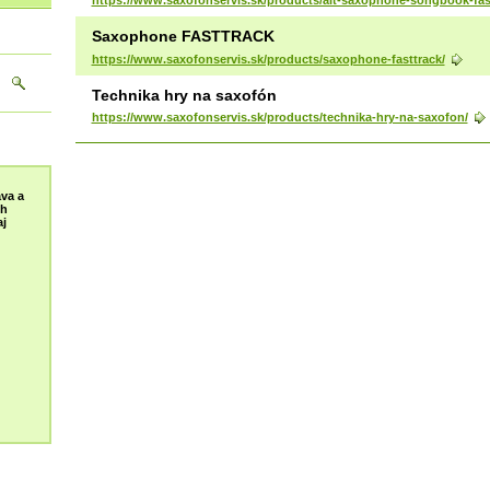
Saxophone FASTTRACK
https://www.saxofonservis.sk/products/saxophone-fasttrack/
Technika hry na saxofón
https://www.saxofonservis.sk/products/technika-hry-na-saxofon/
va a
ch
j