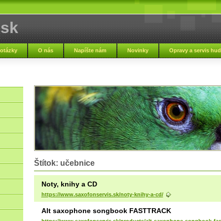
.sk
 otázky
O nás
Napíšte nám
Novinky
Opravy a servis hu
Zmluvné podmienky
Nápoveda
Zaujímavosti
Napísali o nás
Štítok: učebnice
Noty, knihy a CD
https://www.saxofonservis.sk/noty-knihy-a-cd/
Alt saxophone songbook FASTTRACK
https://www.saxofonservis.sk/products/alt-saxophone-songbook-fast