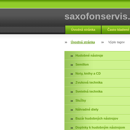
saxofonservis
Úvodná stránka
Často kladené
Fotogaléria servis
Kontakt
Úvodná stránka
Výpis tagov
Hudobné nástroje
Semillon
Noty, knihy a CD
Zvuková technika
Svetelná technika
Služby
Náhradné diely
Bazár hudobných nástrojov
Doplnky k hudobným nástrojom