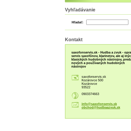
Vyhľadávanie
Hľadať:
Kontakt
saxofonservis.sk - Hudba a zvuk - opra
servis saxofónov, klarinetov, ale aj iný
klasických hudobných nástrojov, preda
nových a používaných hudobných
nástrojov
saxofonservis.sk
Kozárovce 500
Kozárovce
93522
0903374663
info@saxofonservis.sk
obchod@hudbaazvuk.sk