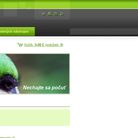
dobných nástrojov
Košík:
0,00 €
(položiek:
0
)
Nechajte sa počuť
track/