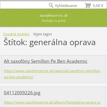
Vyhľadávanie
0,00 €
saxofonservis.sk
Nechajte sa počuť
Úvodná stránka
Výpis tagov
Štítok: generálna oprava
Alt saxofóny Semillon Pe Ben Academic
https://www.saxofonservis.sk/news/alt-saxofony-semillon-
pe-ben-academic/
04112009226.jpg
https://www.saxofonservis.sk/album/fotogaleria-opravy-a-