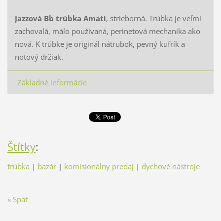
Jazzová Bb trúbka Amati
, strieborná. Trúbka je veľmi
zachovalá, málo používaná, perinetová mechanika ako
nová. K trúbke je originál nátrubok, pevný kufrík a
notový držiak.
Základné informácie
Štítky
:
trúbka
|
bazár
|
komisionálny predaj
|
dychové nástroje
« Späť