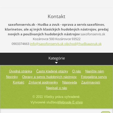
Kontakt
saxofonservis.sk - Hudba a zvuk - oprava a servis saxofónov,
klarinetov, ale aj iných klasických hudobných nástrojov, predaj
nových a používaných hudobných nástrojov
saxofonservis.sk
Kozárovce 500
Kozárovce
93522
0903374663
info@saxofonservis.sk obchod@hudbaazvuk.sk
Kategórie
Úvodná stránka
Často kladené otázky
O nás
Napíšte nám
Novinky
Opravy a servis hudobných nástrojov
Fotogaléria servis
Kontakt
Zmluvné podmienky
Nápoveda
Zaujímavosti
Napísali o nás
© 2011 Všetky práva vyhradené.
Vytvorené službou
Webnode E-shop