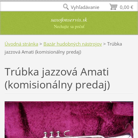
Vyhľadávanie
0,00 €
saxofonservis.sk
Nechajte sa počuť
Úvodná stránka
>
Bazár hudobných nástrojov
>
Trúbka
jazzová Amati (komisionálny predaj)
Trúbka jazzová Amati
(komisionálny predaj)