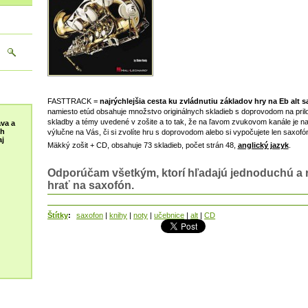
FASTTRACK =
najrýchlejšia cesta ku zvládnutiu základov hry na Eb alt 
namiesto etúd obsahuje množstvo originálnych skladieb s doprovodom na pr
skladby a témy uvedené v zošite a to tak, že na ľavom zvukovom kanále je n
va a
ch
výlučne na Vás, či si zvolíte hru s doprovodom alebo si vypočujete len saxof
j
Mäkký zošit + CD, obsahuje 73 skladieb, počet strán 48,
anglický jazyk
.
Odporúčam všetkým, ktorí hľadajú jednoduchú a r
hrať na saxofón.
Štítky
:
saxofon
|
knihy
|
noty
|
učebnice
|
alt
|
CD