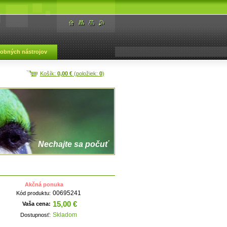
dobných nástrojov
Košík:
0,00 €
(položiek:
0
)
Nechajte sa počuť
Akčná ponuka
00695241
Kód produktu:
15,00 €
Vaša cena:
Skladom
Dostupnosť: