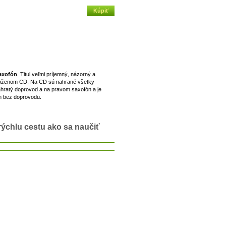
saxofón
. Titul veľmi príjemný, názorný a
iloženom CD. Na CD sú nahrané všetky
ahratý doprovod a na pravom saxofón a je
ón bez doprovodu.
ýchlu cestu ako sa naučiť