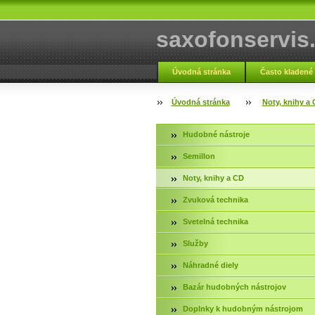
saxofonservis
Úvodná stránka
Často kladené
Fotogaléria servis
Kontakt
Úvodná stránka
Noty, knihy a
Hudobné nástroje
Semillon
Noty, knihy a CD
Zvuková technika
Svetelná technika
Služby
Náhradné diely
Bazár hudobných nástrojov
Doplnky k hudobným nástrojom