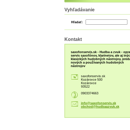
Vyhľadávanie
Hľadať:
Kontakt
saxofonservis.sk - Hudba a zvuk - opra
servis saxofónov, klarinetov, ale aj iný
klasických hudobných nástrojov, preda
nových a používaných hudobných
nástrojov
saxofonservis.sk
Kozárovce 500
Kozárovce
93522
0903374663
info@saxofonservis.sk
obchod@hudbaazvuk.sk