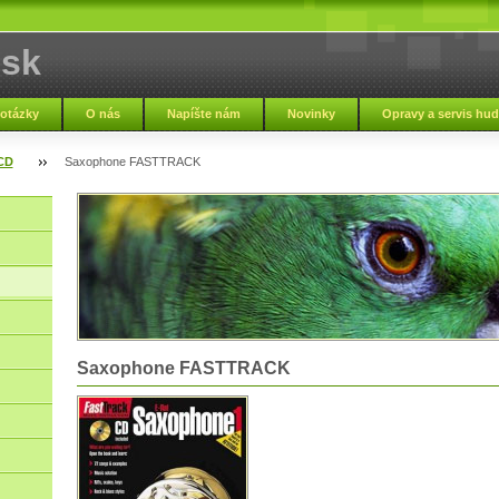
.sk
 otázky
O nás
Napíšte nám
Novinky
Opravy a servis hu
Zmluvné podmienky
Nápoveda
Zaujímavosti
Napísali o nás
 CD
Saxophone FASTTRACK
Saxophone FASTTRACK