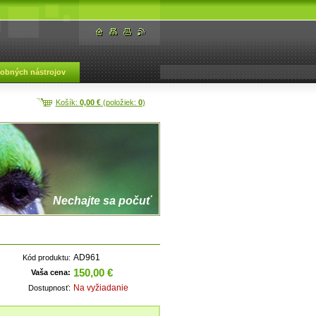
dobných nástrojov
Košík:
0,00 €
(položiek:
0
)
Nechajte sa počuť
AD961
Kód produktu:
150,00 €
Vaša cena:
Na vyžiadanie
Dostupnosť: