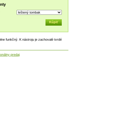
nty
:
plne funkčný. K nástroju je zachovalé tvrdé
onálny predaj