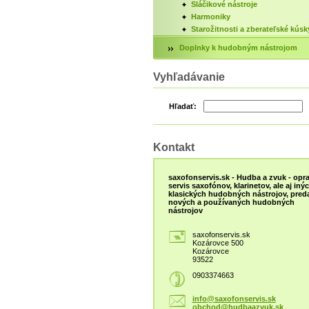
Sláčikové nástroje
Harmoniky
Starožitnosti a zberateľské kúsk
Doplnky k hudobným nástrojom
Vyhľadávanie
Hľadať:
Kontakt
saxofonservis.sk - Hudba a zvuk - opra
servis saxofónov, klarinetov, ale aj iný
klasických hudobných nástrojov, preda
nových a používaných hudobných
nástrojov
saxofonservis.sk
Kozárovce 500
Kozárovce
93522
0903374663
info@saxofonservis.sk
obchod@hudbaazvuk.sk