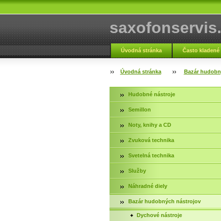
saxofonservis
Úvodná stránka
Často kladené
Fotogaléria servis
Kontakt
Úvodná stránka
Bazár hudobn
Hudobné nástroje
Semillon
Noty, knihy a CD
Zvuková technika
Svetelná technika
Služby
Náhradné diely
Bazár hudobných nástrojov
Dychové nástroje