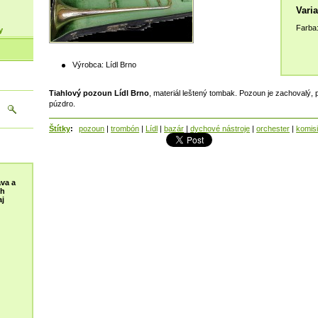
Varia
Farba
y
Výrobca:
Lídl Brno
Tiahlový pozoun Lídl Brno
, materiál leštený tombak. Pozoun je zachovalý, 
púzdro.
Štítky
:
pozoun
|
trombón
|
Lídl
|
bazár
|
dychové nástroje
|
orchester
|
komisi
va a
ch
j