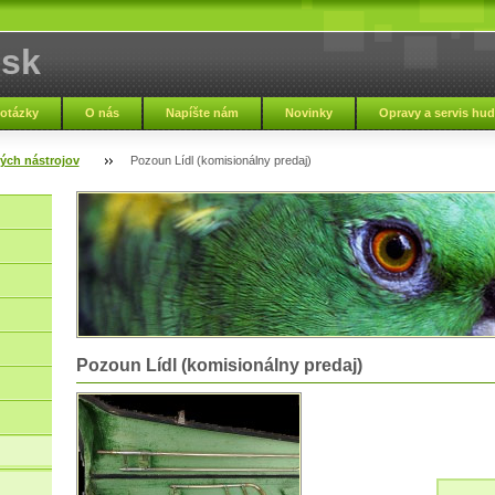
.sk
 otázky
O nás
Napíšte nám
Novinky
Opravy a servis hu
Zmluvné podmienky
Nápoveda
Zaujímavosti
Napísali o nás
ých nástrojov
Pozoun Lídl (komisionálny predaj)
Pozoun Lídl (komisionálny predaj)