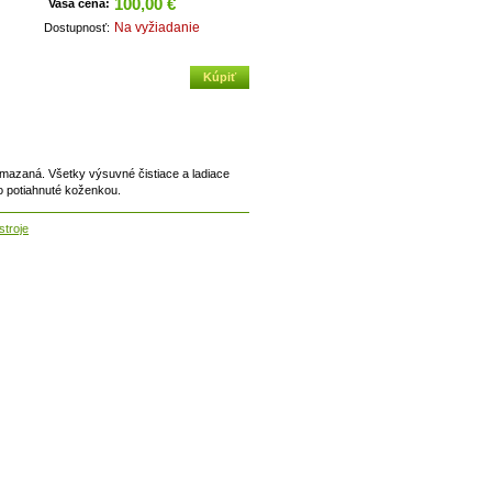
100,00 €
Vaša cena:
Na vyžiadanie
Dostupnosť:
emazaná. Všetky výsuvné čistiace a ladiace
o potiahnuté koženkou.
troje