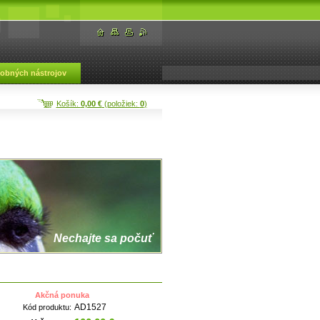
dobných nástrojov
Košík:
0,00 €
(položiek:
0
)
Nechajte sa počuť
Akčná ponuka
AD1527
Kód produktu: