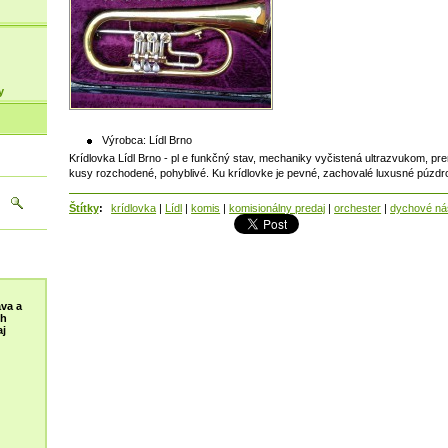
y
Výrobca:
Lídl Brno
Krídlovka Lídl Brno - pl e funkčný stav, mechaniky vyčistená ultrazvukom, pr
kusy rozchodené, pohyblivé. Ku krídlovke je pevné, zachovalé luxusné púzdr
Štítky
:
krídlovka
|
Lídl
|
komis
|
komisionálny predaj
|
orchester
|
dychové nás
va a
ch
j