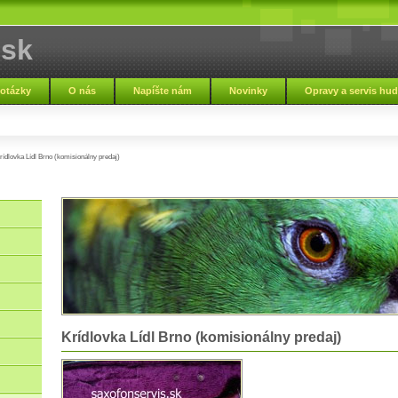
.sk
 otázky
O nás
Napíšte nám
Novinky
Opravy a servis hu
Zmluvné podmienky
Nápoveda
Zaujímavosti
Napísali o nás
rídlovka Lídl Brno (komisionálny predaj)
Krídlovka Lídl Brno (komisionálny predaj)