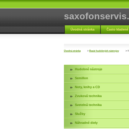
saxofonservis
Úvodná stránka
Často kladené
Fotogaléria servis
Kontakt
Úvodná stránka
>
Bazár hudobných nástrojov
>
K
Hudobné nástroje
Semillon
Noty, knihy a CD
Zvuková technika
Svetelná technika
Služby
Náhradné diely