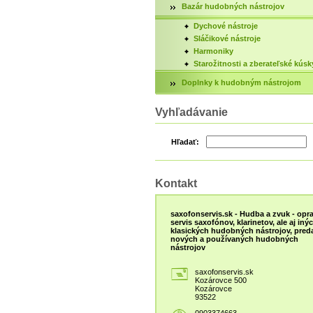
Bazár hudobných nástrojov
Dychové nástroje
Sláčikové nástroje
Harmoniky
Starožitnosti a zberateľské kúsk
Doplnky k hudobným nástrojom
Vyhľadávanie
Hľadať:
Kontakt
saxofonservis.sk - Hudba a zvuk - opra
servis saxofónov, klarinetov, ale aj iný
klasických hudobných nástrojov, preda
nových a používaných hudobných
nástrojov
saxofonservis.sk
Kozárovce 500
Kozárovce
93522
0903374663