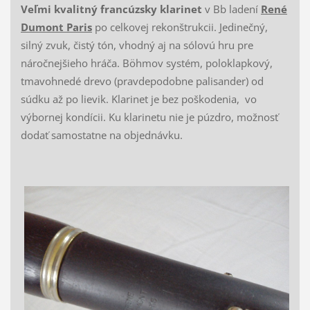
Veľmi kvalitný francúzsky klarinet
v Bb ladení
René
Dumont Paris
po celkovej rekonštrukcii. Jedinečný,
silný zvuk, čistý tón, vhodný aj na sólovú hru pre
náročnejšieho hráča. Böhmov systém, poloklapkový,
tmavohnedé drevo (pravdepodobne palisander) od
súdku až po lievik. Klarinet je bez poškodenia, vo
výbornej kondícii. Ku klarinetu nie je púzdro, možnosť
dodať samostatne na objednávku.