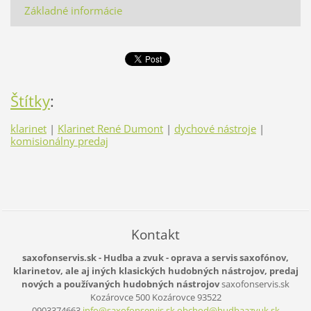
Základné informácie
Štítky
:
klarinet
|
Klarinet René Dumont
|
dychové nástroje
|
komisionálny predaj
Kontakt
saxofonservis.sk - Hudba a zvuk - oprava a servis saxofónov,
klarinetov, ale aj iných klasických hudobných nástrojov, predaj
nových a používaných hudobných nástrojov
saxofonservis.sk
Kozárovce 500
Kozárovce
93522
0903374663
info@saxofonservis.sk obchod@hudbaazvuk.sk