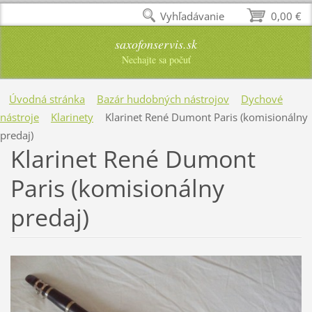
Vyhľadávanie
0,00 €
saxofonservis.sk
Nechajte sa počuť
Úvodná stránka
Bazár hudobných nástrojov
Dychové
nástroje
Klarinety
Klarinet René Dumont Paris (komisionálny
predaj)
Klarinet René Dumont
Paris (komisionálny
predaj)