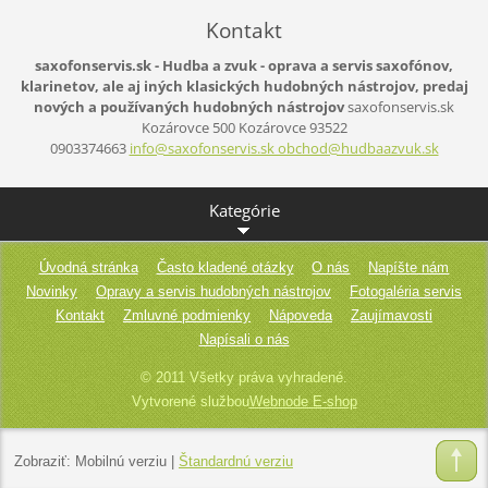
Kontakt
saxofonservis.sk - Hudba a zvuk - oprava a servis saxofónov,
klarinetov, ale aj iných klasických hudobných nástrojov, predaj
nových a používaných hudobných nástrojov
saxofonservis.sk
Kozárovce 500
Kozárovce
93522
0903374663
info@saxofonservis.sk obchod@hudbaazvuk.sk
Kategórie
Úvodná stránka
Často kladené otázky
O nás
Napíšte nám
Novinky
Opravy a servis hudobných nástrojov
Fotogaléria servis
Kontakt
Zmluvné podmienky
Nápoveda
Zaujímavosti
Napísali o nás
© 2011 Všetky práva vyhradené.
Vytvorené službou
Webnode E-shop
Zobraziť:
Mobilnú verziu
|
Štandardnú verziu