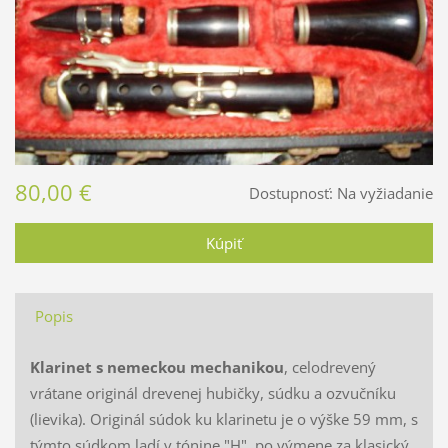
80,00 €
Dostupnosť:
Na vyžiadanie
Popis
Klarinet s nemeckou mechanikou
, celodrevený
vrátane originál drevenej hubičky, súdku a ozvučníku
(lievika). Originál súdok ku klarinetu je o výške 59 mm, s
týmto súdkom ladí v tónine "H", po výmene za klasický