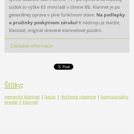
súdok (o výške 65 mm) ladí v tónine Bb. Klarinet je po
generálnej oprave v plne funkčnom stave.
Na podlepky
a pružinky poskytnem záruku!
K nástroju je staršie,
klasické, originál drevené klarinetové púzdro.
Základné informácie
Štítky
:
nemecký klarinet
|
bazár
|
dychové nástroje
|
komisionálny
predaj
|
klarinet