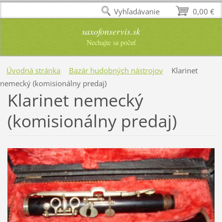
Vyhľadávanie
0,00 €
saxofonservis.sk
Nechajte sa počuť
Úvodná stránka
Bazár hudobných nástrojov
Klarinet
nemecký (komisionálny predaj)
Klarinet nemecký
(komisionálny predaj)