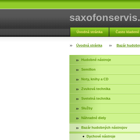
saxofonservis
Úvodná stránka
Často kladené
Fotogaléria servis
Kontakt
Úvodná stránka
Bazár hudobn
Hudobné nástroje
Semillon
Noty, knihy a CD
Zvuková technika
Svetelná technika
Služby
Náhradné diely
Bazár hudobných nástrojov
Dychové nástroje