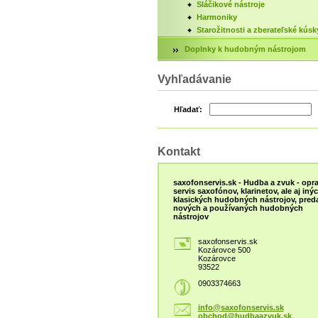
Sláčikové nástroje
Harmoniky
Starožitnosti a zberateľské kúsk
Doplnky k hudobným nástrojom
Vyhľadávanie
Hľadať:
Kontakt
saxofonservis.sk - Hudba a zvuk - opra
servis saxofónov, klarinetov, ale aj iný
klasických hudobných nástrojov, preda
nových a používaných hudobných
nástrojov
saxofonservis.sk
Kozárovce 500
Kozárovce
93522
0903374663
info@saxofonservis.sk
obchod@hudbaazvuk.sk