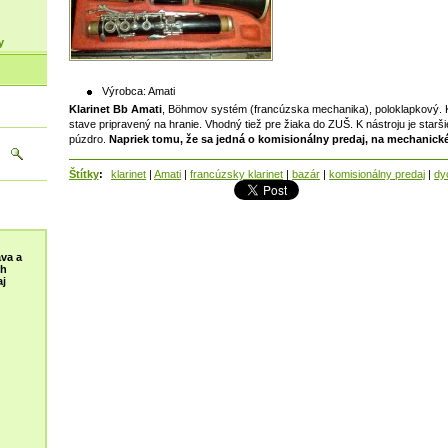
y
Výrobca:
Amati
Klarinet Bb Amati
, Böhmov systém (francúzska mechanika), poloklapkový. Kl
stave pripravený na hranie. Vhodný tiež pre žiaka do ZUŠ. K nástroju je starš
púzdro.
Napriek tomu, že sa jedná o komisionálny predaj, na mechanické
Štítky
:
klarinet
|
Amati
|
francúzsky klarinet
|
bazár
|
komisionálny predaj
|
dy
va a
ch
j