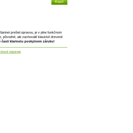
arinet prešiel opravou, je v plne funkčnom
ie, pôvodné, ale zachovalé klasické drevené
 časti klarinetu poskytnem záruku!
chové nástroje