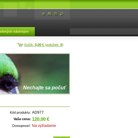
dobných nástrojov
Košík:
0,00 €
(položiek:
0
)
Nechajte sa počuť
AD977
Kód produktu:
120,00 €
Vaša cena:
Na vyžiadanie
Dostupnosť: