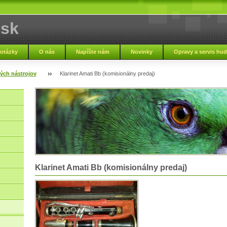
.sk
 otázky
O nás
Napíšte nám
Novinky
Opravy a servis hu
Zmluvné podmienky
Nápoveda
Zaujímavosti
Napísali o nás
ých nástrojov
Klarinet Amati Bb (komisionálny predaj)
Klarinet Amati Bb (komisionálny predaj)