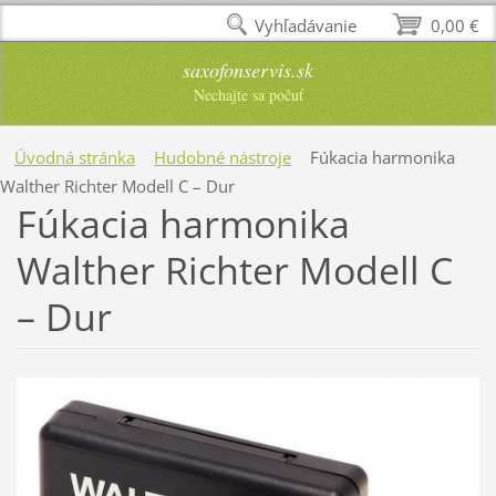
Vyhľadávanie
0,00 €
saxofonservis.sk
Nechajte sa počuť
Úvodná stránka
Hudobné nástroje
Fúkacia harmonika
Walther Richter Modell C – Dur
Fúkacia harmonika
Walther Richter Modell C
– Dur