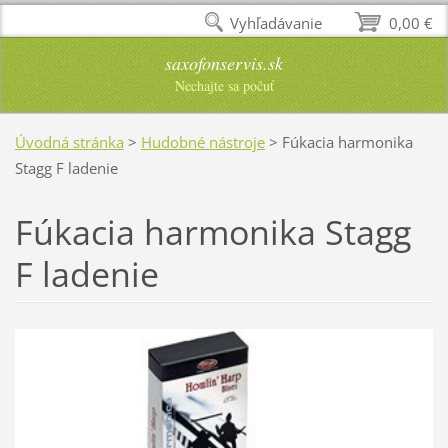
Vyhľadávanie
0,00 €
saxofonservis.sk
Nechajte sa počuť
Úvodná stránka
>
Hudobné nástroje
>
Fúkacia harmonika
Stagg F ladenie
Fúkacia harmonika Stagg
F ladenie