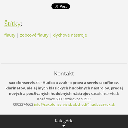
Štítky
:
flauty
|
zobcové flauty
|
dychové nástroje
Kontakt
saxofonservis.sk - Hudba a zvuk - oprava a servis saxofónov,
klarinetov, ale aj iných klasických hudobných nástrojov, predaj
nových a používaných hudobných nástrojov
saxofonservis.sk
Kozárovce 500
Kozárovce
93522
0903374663
info@saxofonservis.sk obchod@hudbaazvuk.sk
Kategórie