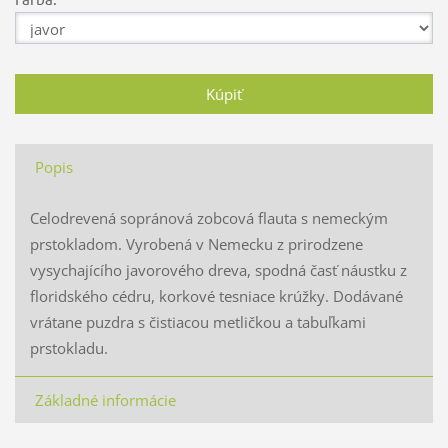
Popis
Celodrevená sopránová zobcová flauta s nemeckým
prstokladom. Vyrobená v Nemecku z prirodzene
vysychajícího javorového dreva, spodná časť náustku z
floridského cédru, korkové tesniace krúžky. Dodávané
vrátane puzdra s čistiacou metličkou a tabuľkami
prstokladu.
Základné informácie