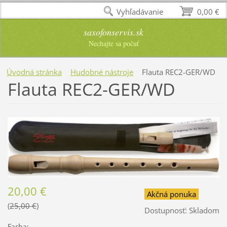
Vyhľadávanie
0,00 €
saxofonservis.sk
Nechajte sa počuť
Úvodná stránka
Hudobné nástroje
Flauta REC2-GER/WD
Flauta REC2-GER/WD
20,00 €
Akčná ponuka
25,00 €
Dostupnosť:
Skladom
Farba: