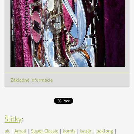
Základné informácie
Štítky
:
alt
|
Amati
|
Super Classic
|
komis
|
bazár
|
pakfong
|