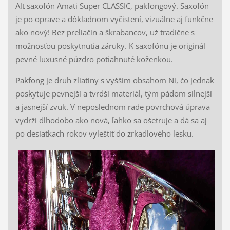
Alt saxofón Amati Super CLASSIC, pakfongový. Saxofón
je po oprave a dôkladnom vyčistení, vizuálne aj funkčne
ako nový! Bez preliačin a škrabancov, už tradične s
možnosťou poskytnutia záruky. K saxofónu je originál
pevné luxusné púzdro potiahnuté koženkou.
Pakfong je druh zliatiny s vyšším obsahom Ni, čo jednak
poskytuje pevnejší a tvrdší materiál, tým pádom silnejší
a jasnejší zvuk. V neposlednom rade povrchová úprava
vydrží dlhodobo ako nová, ľahko sa ošetruje a dá sa aj
po desiatkach rokov vyleštiť do zrkadlového lesku.