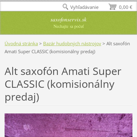
Vyhľadávanie
0,00 €
saxofonservis.sk
Nechajte sa počuť
Úvodná stránka
>
Bazár hudobných nástrojov
>
Alt saxofón
Amati Super CLASSIC (komisionálny predaj)
Alt saxofón Amati Super
CLASSIC (komisionálny
predaj)