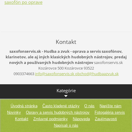
saxofón po oprave
Kontakt
saxofonservis.sk - Hudba a zvuk - oprava a servis saxofónov,
klarinetov, ale aj iných klasických hudobných nástrojov, predaj
nových a používaných hudobných nástrojov
saxofonservis.sk
Kozárovce 500
Kozárovce
93522
0903374663
info@saxofonservis.sk obchod@hudbaazvuk.sk
Kategórie
Úvodná stránka
Často kladené otázky
O nás
Napíšte nám
Novinky
Opravy a servis hudobných nástrojov
Fotogaléria servis
Kontakt
Zmluvné podmienky
Nápoveda
Zaujímavosti
Napísali o nás