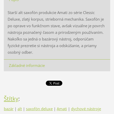
Starší alt saxofón produkcie Amati zo série Clessic
Deluxe, zlatý korpus, strieborná mechanika. Saxofón je
po oprave vo funkčnom stave, avšak vizuálne je povrch
nástroja poznačený časom a prirodzeným používaním.
Nakoľko sa jedná o bazárový nástroj, odporúčam
fyzické prezretie si nástroja a odskúšanie, a priamy
osobný odber.
Základné informácie
Štítky
:
bazár
|
alt
|
saxofón deluxe
|
Amati
|
dychové nástroje