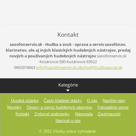
Kontakt
saxofonservis.sk - Hudba a zvuk - oprava a servis saxofónov,
klarinetov, ale aj iných klasických hudobných nástrojov, predaj
nových a používaných hudobných nástrojov
saxofonservis.sk
Kozárovce 500
Kozárovce
93522
0903374663
info@saxofonservis.sk obchod@hudbaazvuk.sk
Kategórie
Úvodná stránka
Často kladené otázky
O nás
Napíšte nám
Novinky
Opravy a servis hudobných nástrojov
Fotogaléria servis
Kontakt
Zmluvné podmienky
Nápoveda
Zaujímavosti
Napísali o nás
© 2011 Všetky práva vyhradené.