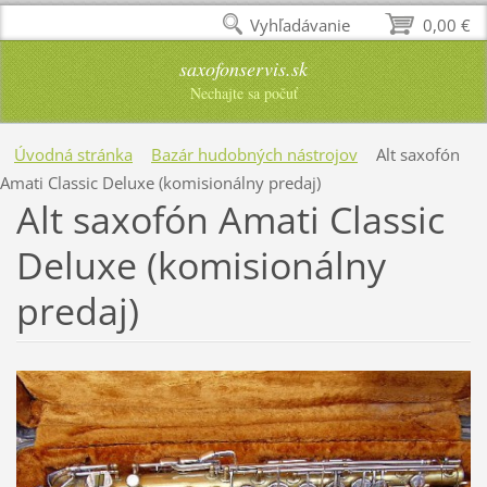
Vyhľadávanie
0,00 €
saxofonservis.sk
Nechajte sa počuť
Úvodná stránka
Bazár hudobných nástrojov
Alt saxofón
Amati Classic Deluxe (komisionálny predaj)
Alt saxofón Amati Classic
Deluxe (komisionálny
predaj)