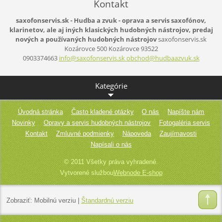
Kontakt
saxofonservis.sk - Hudba a zvuk - oprava a servis saxofónov,
klarinetov, ale aj iných klasických hudobných nástrojov, predaj
nových a používaných hudobných nástrojov
saxofonservis.sk
Kozárovce 500
Kozárovce
93522
0903374663
info@saxofonservis.sk obchod@hudbaazvuk.sk
Kategórie
Úvodná stránka
Často kladené otázky
O nás
Napíšte nám
Novinky
Opravy a servis hudobných nástrojov
Fotogaléria servis
Kontakt
Zmluvné podmienky
Nápoveda
Zaujímavosti
Napísali o nás
© 2011 Všetky práva vyhradené.
Vytvorené službou
Webnode E-shop
Zobraziť:
Mobilnú verziu
|
Štandardnú verziu