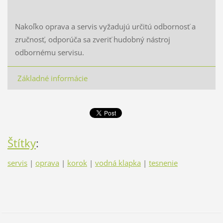
Nakoľko oprava a servis vyžadujú určitú odbornosť a
zručnosť, odporúča sa zveriť hudobný nástroj
odbornému servisu.
Základné informácie
Štítky
:
servis
|
oprava
|
korok
|
vodná klapka
|
tesnenie