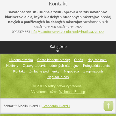
Kontakt
saxofonservis.sk - Hudba a zvuk - oprava a servis saxofónov,
klarinetov, ale aj iných klasických hudobných nástrojov, predaj
nových a používaných hudobných nástrojov
saxofonservis.sk
Kozárovce 500
Kozárovce
93522
0903374663
info@saxofonservis.sk obchod@hudbaazvuk.sk
Kategórie
Úvodná stránka
Často kladené otázky
O nás
Napíšte nám
Novinky
Opravy a servis hudobných nástrojov
Fotogaléria servis
Kontakt
Zmluvné podmienky
Nápoveda
Zaujímavosti
Napísali o nás
© 2011 Všetky práva vyhradené.
Vytvorené službou
Webnode E-shop
Zobraziť:
Mobilnú verziu
|
Štandardnú verziu