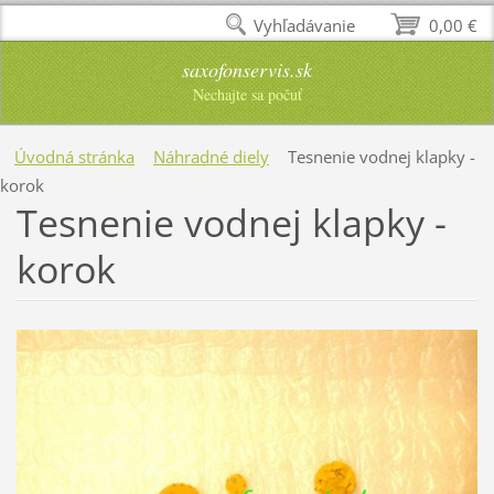
Vyhľadávanie
0,00 €
saxofonservis.sk
Nechajte sa počuť
Úvodná stránka
Náhradné diely
Tesnenie vodnej klapky -
korok
Tesnenie vodnej klapky -
korok