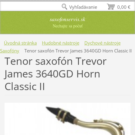
Vyhľadávanie
0,00 €
saxofonservis.sk
Nechajte sa počuť
Úvodná stránka
Hudobné nástroje
Dychové nástroje
Saxofóny
Tenor saxofón Trevor James 3640GD Horn Classic II
Tenor saxofón Trevor
James 3640GD Horn
Classic II