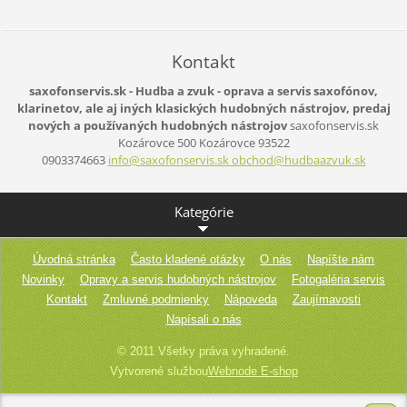
Kontakt
saxofonservis.sk - Hudba a zvuk - oprava a servis saxofónov,
klarinetov, ale aj iných klasických hudobných nástrojov, predaj
nových a používaných hudobných nástrojov
saxofonservis.sk
Kozárovce 500
Kozárovce
93522
0903374663
info@saxofonservis.sk obchod@hudbaazvuk.sk
Kategórie
Úvodná stránka
Často kladené otázky
O nás
Napíšte nám
Novinky
Opravy a servis hudobných nástrojov
Fotogaléria servis
Kontakt
Zmluvné podmienky
Nápoveda
Zaujímavosti
Napísali o nás
© 2011 Všetky práva vyhradené.
Vytvorené službou
Webnode E-shop