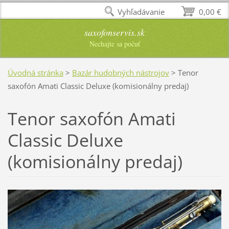
Vyhľadávanie
0,00 €
saxofonservis.sk
Nechajte sa počuť
Úvodná stránka
>
Bazár hudobných nástrojov
>
Tenor
saxofón Amati Classic Deluxe (komisionálny predaj)
Tenor saxofón Amati
Classic Deluxe
(komisionálny predaj)