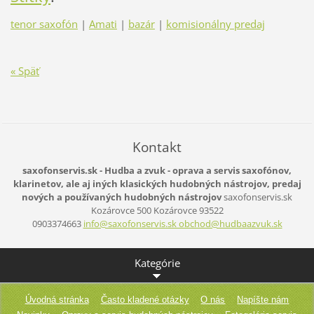
tenor saxofón
|
Amati
|
bazár
|
komisionálny predaj
« Späť
Kontakt
saxofonservis.sk - Hudba a zvuk - oprava a servis saxofónov,
klarinetov, ale aj iných klasických hudobných nástrojov, predaj
nových a používaných hudobných nástrojov
saxofonservis.sk
Kozárovce 500
Kozárovce
93522
0903374663
info@saxofonservis.sk obchod@hudbaazvuk.sk
Kategórie
Úvodná stránka
Často kladené otázky
O nás
Napíšte nám