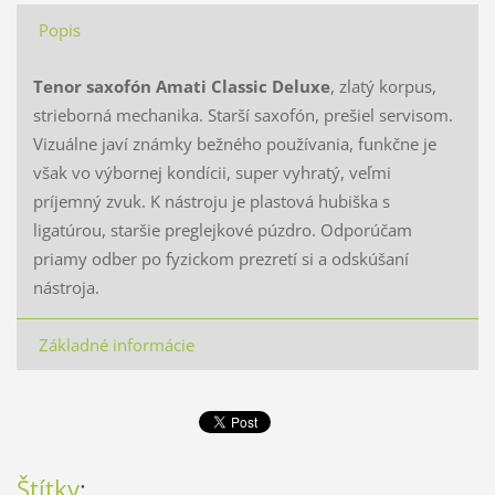
Popis
Tenor saxofón Amati Classic Deluxe
, zlatý korpus,
strieborná mechanika. Starší saxofón, prešiel servisom.
Vizuálne javí známky bežného používania, funkčne je
však vo výbornej kondícii, super vyhratý, veľmi
príjemný zvuk. K nástroju je plastová hubiška s
ligatúrou, staršie preglejkové púzdro. Odporúčam
priamy odber po fyzickom prezretí si a odskúšaní
nástroja.
Základné informácie
Štítky
: