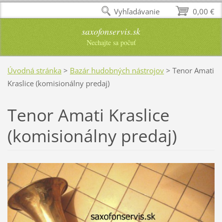
Vyhľadávanie
0,00 €
saxofonservis.sk
Nechajte sa počuť
Úvodná stránka
>
Bazár hudobných nástrojov
>
Tenor Amati
Kraslice (komisionálny predaj)
Tenor Amati Kraslice
(komisionálny predaj)