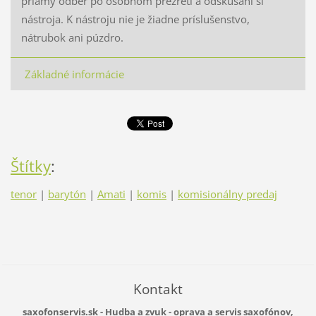
priamy odber po osobnom prezretí a odskúšaní si
nástroja. K nástroju nie je žiadne príslušenstvo,
nátrubok ani púzdro.
Základné informácie
Štítky
:
tenor
|
barytón
|
Amati
|
komis
|
komisionálny predaj
Kontakt
saxofonservis.sk - Hudba a zvuk - oprava a servis saxofónov,