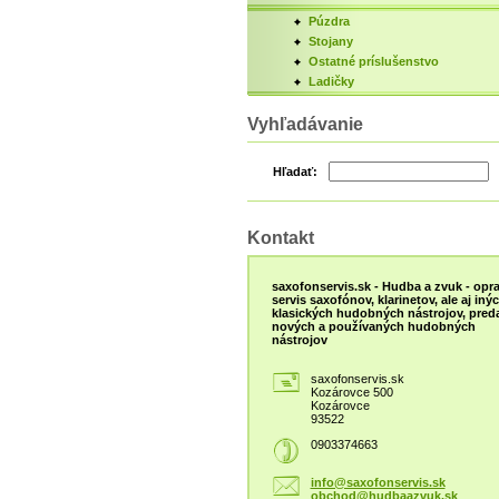
Púzdra
Stojany
Ostatné príslušenstvo
Ladičky
Vyhľadávanie
Hľadať:
Kontakt
saxofonservis.sk - Hudba a zvuk - opra
servis saxofónov, klarinetov, ale aj iný
klasických hudobných nástrojov, preda
nových a používaných hudobných
nástrojov
saxofonservis.sk
Kozárovce 500
Kozárovce
93522
0903374663
info@saxofonservis.sk
obchod@hudbaazvuk.sk