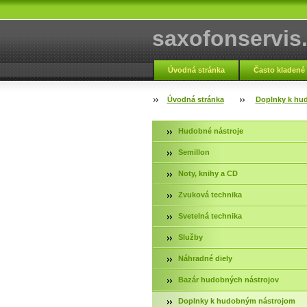
saxofonservis
Úvodná stránka
Často kladené
Fotogaléria servis
Kontakt
Úvodná stránka
Doplnky k hu
Hudobné nástroje
Semillon
Noty, knihy a CD
Zvuková technika
Svetelná technika
Služby
Náhradné diely
Bazár hudobných nástrojov
Doplnky k hudobným nástrojom