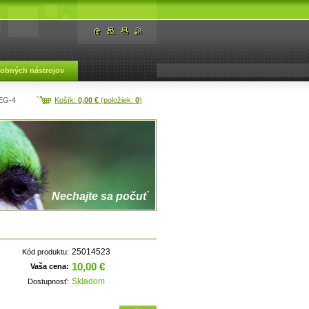
dobných nástrojov
REG-4
Košík:
0,00 €
(položiek:
0
)
Nechajte sa počuť
25014523
Kód produktu:
10,00 €
Vaša cena:
Skladom
Dostupnosť: