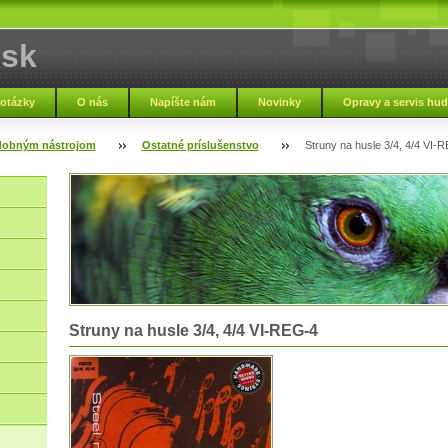
.sk
 otázky
O nás
Napíšte nám
Novinky
Opravy a servis hu
Zmluvné podmienky
Nápoveda
Zaujímavosti
Napísali o nás
dobným nástrojom
Ostatné príslušenstvo
Struny na husle 3/4, 4/4 VI-
Struny na husle 3/4, 4/4 VI-REG-4