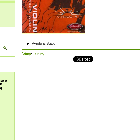
Výrobca:
Stagg
Štítky
:
struny
va a
ch
j