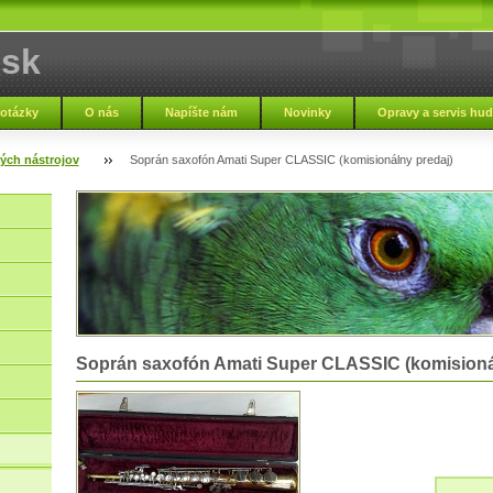
.sk
 otázky
O nás
Napíšte nám
Novinky
Opravy a servis hu
Zmluvné podmienky
Nápoveda
Zaujímavosti
Napísali o nás
ých nástrojov
Soprán saxofón Amati Super CLASSIC (komisionálny predaj)
Soprán saxofón Amati Super CLASSIC (komisioná