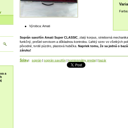
Varia
Farba
y
Výrobca:
Amati
Soprán saxofón Amati Super CLASSIC
, zlatý korpus, strieborná mechanika
funkčný, prešiel servisom a dôkladnou kontrolou. Ľahký ozev vo všetkých poloh
pôvodné, tvrdé púzdro, plastová hubička.
Napriek tomu, že sa jedná o baz
záruku!
Štítky
:
soprán
|
soprán saxofón
|
komisionálny predaj
|
bazár
va a
ch
j