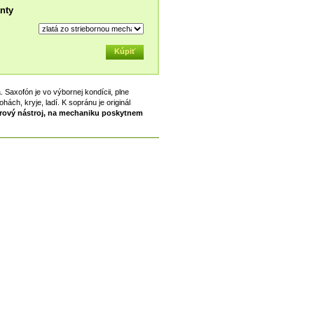
nty
:
. Saxofón je vo výbornej kondícii, plne
ách, kryje, ladí. K sopránu je originál
árový nástroj, na mechaniku poskytnem