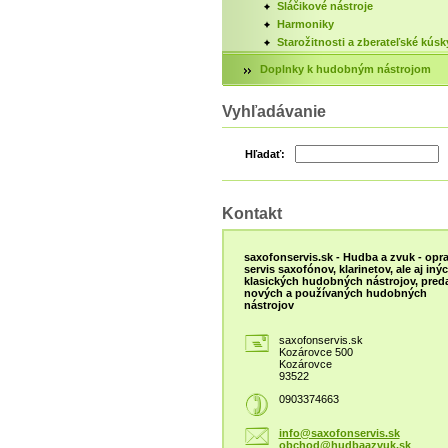
Sláčikové nástroje
Harmoniky
Starožitnosti a zberateľské kúsk
Doplnky k hudobným nástrojom
Vyhľadávanie
Hľadať:
Kontakt
saxofonservis.sk - Hudba a zvuk - opra
servis saxofónov, klarinetov, ale aj iný
klasických hudobných nástrojov, preda
nových a používaných hudobných
nástrojov
saxofonservis.sk
Kozárovce 500
Kozárovce
93522
0903374663
info@saxofonservis.sk
obchod@hudbaazvuk.sk