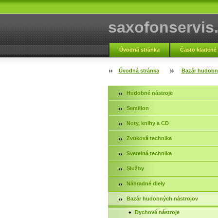
saxofonservis
Úvodná stránka
Často kladené
Fotogaléria servis
Kontakt
Úvodná stránka
Bazár hudobn
Hudobné nástroje
Semillon
Noty, knihy a CD
Zvuková technika
Svetelná technika
Služby
Náhradné diely
Bazár hudobných nástrojov
Dychové nástroje