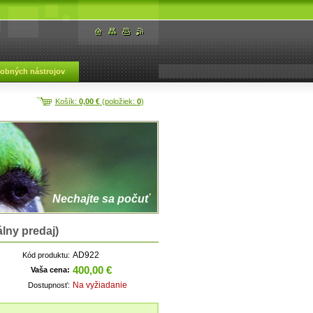
dobných nástrojov
Košík:
0,00 €
(položiek:
0
)
Nechajte sa počuť
lny predaj)
AD922
Kód produktu:
400,00 €
Vaša cena:
Na vyžiadanie
Dostupnosť: