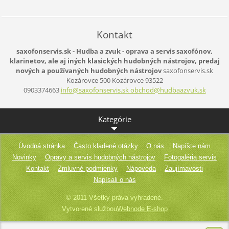
Kontakt
saxofonservis.sk - Hudba a zvuk - oprava a servis saxofónov,
klarinetov, ale aj iných klasických hudobných nástrojov, predaj
nových a používaných hudobných nástrojov
saxofonservis.sk
Kozárovce 500
Kozárovce
93522
0903374663
info@saxofonservis.sk obchod@hudbaazvuk.sk
Kategórie
Úvodná stránka
Často kladené otázky
O nás
Napíšte nám
Novinky
Opravy a servis hudobných nástrojov
Fotogaléria servis
Kontakt
Zmluvné podmienky
Nápoveda
Zaujímavosti
Napísali o nás
© 2011 Všetky práva vyhradené.
Vytvorené službou
Webnode E-shop