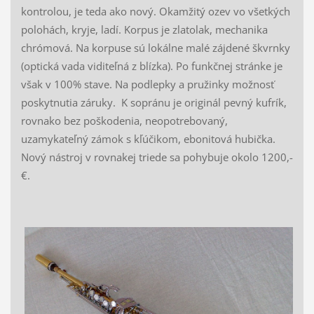
kontrolou, je teda ako nový. Okamžitý ozev vo všetkých
polohách, kryje, ladí. Korpus je zlatolak, mechanika
chrómová. Na korpuse sú lokálne malé zájdené škvrnky
(optická vada viditeľná z blízka). Po funkčnej stránke je
však v 100% stave. Na podlepky a pružinky možnosť
poskytnutia záruky. K sopránu je originál pevný kufrík,
rovnako bez poškodenia, neopotrebovaný,
uzamykateľný zámok s kľúčikom, ebonitová hubička.
Nový nástroj v rovnakej triede sa pohybuje okolo 1200,-
€.