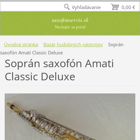
Vyhľadávanie
0,00 €
saxofonservis.sk
Nechajte sa počuť
Úvodná stránka
Bazár hudobných nástrojov
Soprán
saxofón Amati Classic Deluxe
Soprán saxofón Amati
Classic Deluxe