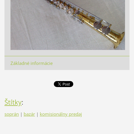
Základné informácie
Štítky
:
soprán
|
bazár
|
komisionálny predaj