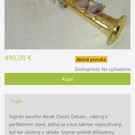
490,00 €
Akčná ponuka
Dostupnosť:
Na vyžiadanie
Popis
Soprán saxofón Amati Classic Deluxe - nástroj v
perfektnom stave. Jedná sa o kus takmer nepoužívaný,
bol len uložený v sklade. Soprán prešiel dôkladnou