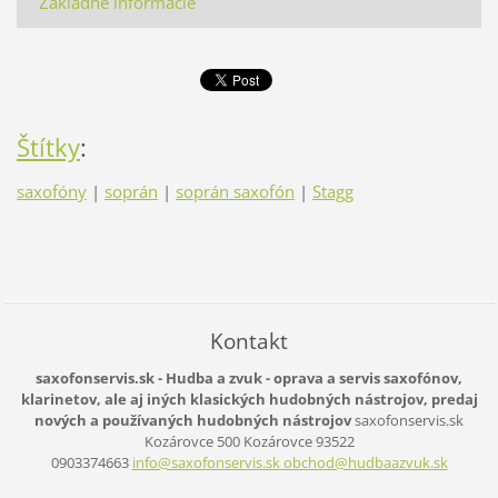
Základné informácie
Štítky
:
saxofóny
|
soprán
|
soprán saxofón
|
Stagg
Kontakt
saxofonservis.sk - Hudba a zvuk - oprava a servis saxofónov,
klarinetov, ale aj iných klasických hudobných nástrojov, predaj
nových a používaných hudobných nástrojov
saxofonservis.sk
Kozárovce 500
Kozárovce
93522
0903374663
info@saxofonservis.sk obchod@hudbaazvuk.sk