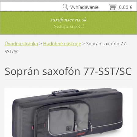
Vyhľadávanie
0,00 €
saxofonservis.sk
Nechajte sa počuť
Úvodná stránka
>
Hudobné nástroje
>
Soprán saxofón 77-
SST/SC
Soprán saxofón 77-SST/SC