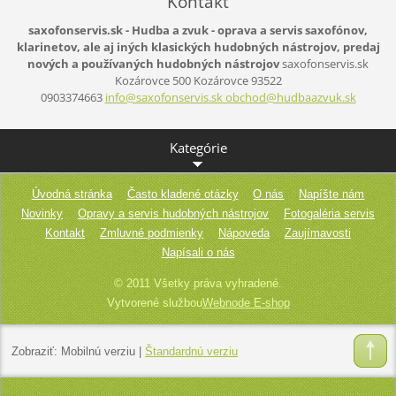
Kontakt
saxofonservis.sk - Hudba a zvuk - oprava a servis saxofónov,
klarinetov, ale aj iných klasických hudobných nástrojov, predaj
nových a používaných hudobných nástrojov
saxofonservis.sk
Kozárovce 500
Kozárovce
93522
0903374663
info@saxofonservis.sk obchod@hudbaazvuk.sk
Kategórie
Úvodná stránka
Často kladené otázky
O nás
Napíšte nám
Novinky
Opravy a servis hudobných nástrojov
Fotogaléria servis
Kontakt
Zmluvné podmienky
Nápoveda
Zaujímavosti
Napísali o nás
© 2011 Všetky práva vyhradené.
Vytvorené službou
Webnode E-shop
Zobraziť:
Mobilnú verziu
|
Štandardnú verziu