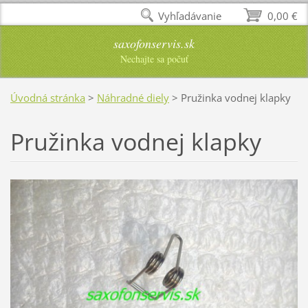
Vyhľadávanie
0,00 €
saxofonservis.sk
Nechajte sa počuť
Úvodná stránka
>
Náhradné diely
>
Pružinka vodnej klapky
Pružinka vodnej klapky