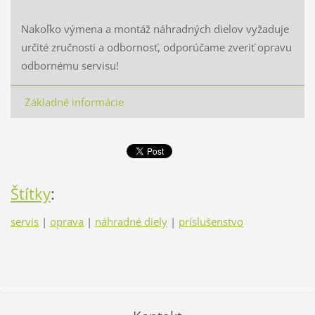
Nakoľko výmena a montáž náhradných dielov vyžaduje
určité zručnosti a odbornosť, odporúčame zveriť opravu
odbornému servisu!
Základné informácie
Štítky
:
servis
|
oprava
|
náhradné diely
|
príslušenstvo