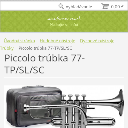
Vyhľadávanie
0,00 €
saxofonservis.sk
Nechajte sa počuť
Úvodná stránka
Hudobné nástroje
Dychové nástroje
Trúbky
Piccolo trúbka 77-TP/SL/SC
Piccolo trúbka 77-
TP/SL/SC