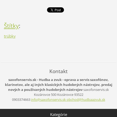
Štítky
:
trúbky
Kontakt
saxofonservis.sk - Hudba a zvuk - oprava a servis saxofónov,
klarinetov, ale aj iných klasických hudobných nástrojov, predaj
nových a používaných hudobných nástrojov
saxofonservis.sk
Kozárovce 500
Kozárovce
93522
0903374663
info@saxofonservis.sk obchod@hudbaazvuk.sk
Kategórie