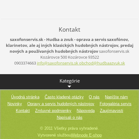
Kontakt
saxofonservis.sk - Hudba a zvuk - oprava a servis saxofónov,
klarinetov, ale aj iných klasických hudobných nástrojov, predaj
nových a používaných hudobných nástrojov
saxofonservis.sk
Kozárovce 500
Kozárovce
93522
0903374663
info@saxofonservis.sk obchod@hudbaazvuk.sk
Kategórie
Úvodná stránka
Často kladené otázky
O nás
Napíšte nám
Novinky
Opravy a servis hudobných nástrojov
Fotogaléria servis
Kontakt
Zmluvné podmienky
Nápoveda
Zaujímavosti
Napísali o nás
© 2011 Všetky práva vyhradené.
Vytvorené službou
Webnode E-shop