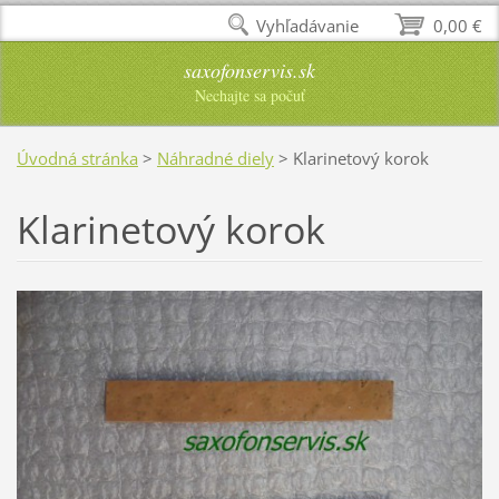
Vyhľadávanie
0,00 €
saxofonservis.sk
Nechajte sa počuť
Úvodná stránka
>
Náhradné diely
>
Klarinetový korok
Klarinetový korok