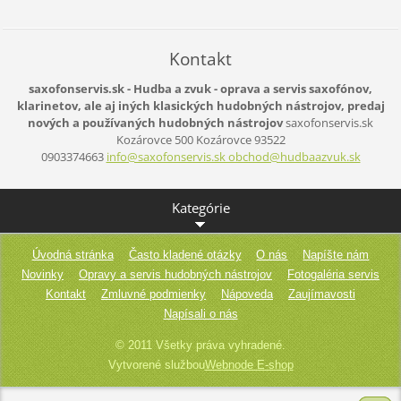
Kontakt
saxofonservis.sk - Hudba a zvuk - oprava a servis saxofónov,
klarinetov, ale aj iných klasických hudobných nástrojov, predaj
nových a používaných hudobných nástrojov
saxofonservis.sk
Kozárovce 500
Kozárovce
93522
0903374663
info@saxofonservis.sk obchod@hudbaazvuk.sk
Kategórie
Úvodná stránka
Často kladené otázky
O nás
Napíšte nám
Novinky
Opravy a servis hudobných nástrojov
Fotogaléria servis
Kontakt
Zmluvné podmienky
Nápoveda
Zaujímavosti
Napísali o nás
© 2011 Všetky práva vyhradené.
Vytvorené službou
Webnode E-shop