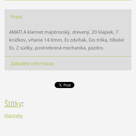
Popis
AMATI A klarinet majstrovský, drevený, 20 klapiek, 7
krúžkov, vŕtanie 14.6mm, Es zdvihák, Gis trilka, hlboké
Es, 2 súdky, postriebrená mechanika, púzdro.
Základné informácie
Štítky
:
klarinety