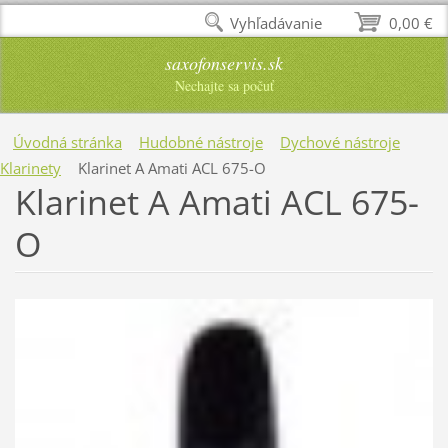
Vyhľadávanie
0,00 €
saxofonservis.sk
Nechajte sa počuť
Úvodná stránka
Hudobné nástroje
Dychové nástroje
Klarinety
Klarinet A Amati ACL 675-O
Klarinet A Amati ACL 675-
O