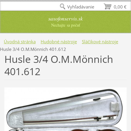
Vyhľadávanie
0,00 €
saxofonservis.sk
Nechajte sa počuť
Úvodná stránka
Hudobné nástroje
Sláčikové nástroje
Husle 3/4 O.M.Mönnich 401.612
Husle 3/4 O.M.Mönnich
401.612