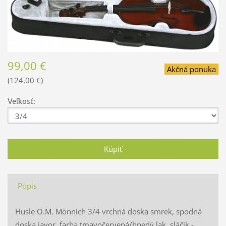
99,00 €
Akčná ponuka
124,00 €
Veľkosť:
Popis
Husle O.M. Mönnich 3/4 vrchná doska smrek, spodná
doska javor, farba tmavočervená/hnedý lak, sláčik -