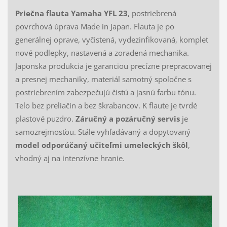
Priečna flauta Yamaha YFL 23
, postriebrená
povrchová úprava Made in Japan. Flauta je po
generálnej oprave, vyčistená, vydezinfikovaná, komplet
nové podlepky, nastavená a zoradená mechanika.
Japonska produkcia je garanciou precízne prepracovanej
a presnej mechaniky, materiál samotný spoločne s
postriebrením zabezpečujú čistú a jasnú farbu tónu.
Telo bez preliačin a bez škrabancov. K flaute je tvrdé
plastové puzdro.
Záručný a pozáručný servis
je
samozrejmosťou. Stále vyhľadávaný a dopytovaný
model odporúčaný učiteľmi umeleckých škôl
,
vhodný aj na intenzívne hranie.