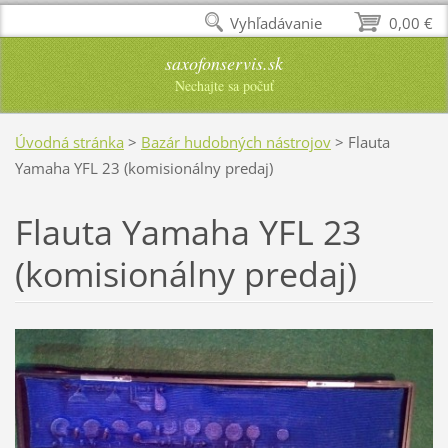
Vyhľadávanie
0,00 €
saxofonservis.sk
Nechajte sa počuť
Úvodná stránka
>
Bazár hudobných nástrojov
>
Flauta
Yamaha YFL 23 (komisionálny predaj)
Flauta Yamaha YFL 23
(komisionálny predaj)