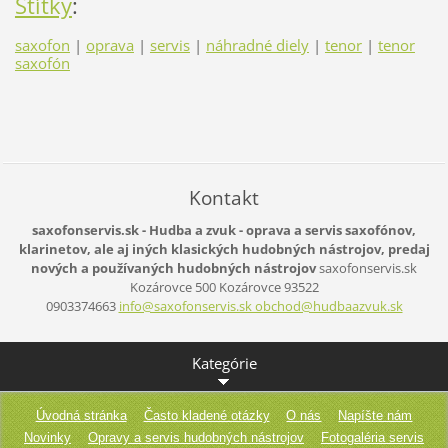
Štítky
:
saxofon
|
oprava
|
servis
|
náhradné diely
|
tenor
|
tenor
saxofón
Kontakt
saxofonservis.sk - Hudba a zvuk - oprava a servis saxofónov,
klarinetov, ale aj iných klasických hudobných nástrojov, predaj
nových a používaných hudobných nástrojov
saxofonservis.sk
Kozárovce 500
Kozárovce
93522
0903374663
info@saxofonservis.sk obchod@hudbaazvuk.sk
Kategórie
Úvodná stránka
Často kladené otázky
O nás
Napíšte nám
Novinky
Opravy a servis hudobných nástrojov
Fotogaléria servis