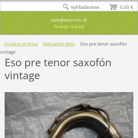
Vyhľadávanie
0,00 €
saxofonservis.sk
Nechajte sa počuť
Úvodná stránka
Náhradné diely
Eso pre tenor saxofón
vintage
Eso pre tenor saxofón
vintage