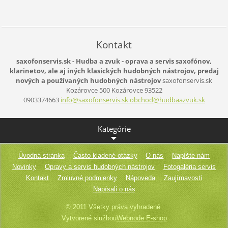
Kontakt
saxofonservis.sk - Hudba a zvuk - oprava a servis saxofónov,
klarinetov, ale aj iných klasických hudobných nástrojov, predaj
nových a používaných hudobných nástrojov
saxofonservis.sk
Kozárovce 500
Kozárovce
93522
0903374663
info@saxofonservis.sk obchod@hudbaazvuk.sk
Kategórie
Úvodná stránka
Často kladené otázky
O nás
Napíšte nám
Novinky
Opravy a servis hudobných nástrojov
Fotogaléria servis
Kontakt
Zmluvné podmienky
Nápoveda
Zaujímavosti
Napísali o nás
© 2011 Všetky práva vyhradené.
Vytvorené službou
Webnode E-shop