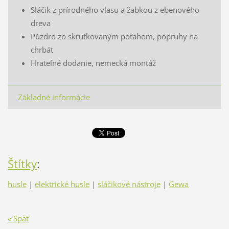
Sláčik z prírodného vlasu a žabkou z ebenového
dreva
Púzdro zo skrutkovaným poťahom, popruhy na
chrbát
Hrateľné dodanie, nemecká montáž
Základné informácie
Štítky
:
husle
|
elektrické husle
|
sláčikové nástroje
|
Gewa
« Späť