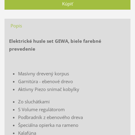
Popis
Elektrické husle set GEWA, biele farebné
prevedenie
Masívny drevený korpus
Garnitúra - ebenové drevo
Aktívny Piezo snímač kobylky
Zo sluchátkami
S Volume regulátorom
Podbradník z ebenového dreva
Špeciálna opierka na rameno
Kalafúna