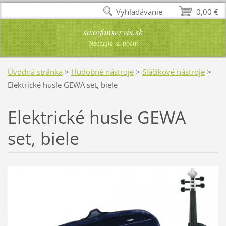
Vyhľadávanie
0,00 €
saxofonservis.sk
Nechajte sa počuť
Úvodná stránka
>
Hudobné nástroje
>
Sláčikové nástroje
>
Elektrické husle GEWA set, biele
Elektrické husle GEWA
set, biele