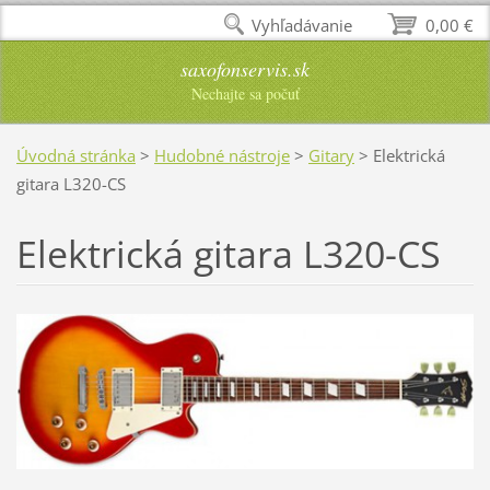
Vyhľadávanie
0,00 €
saxofonservis.sk
Nechajte sa počuť
Úvodná stránka
>
Hudobné nástroje
>
Gitary
>
Elektrická
gitara L320-CS
Elektrická gitara L320-CS