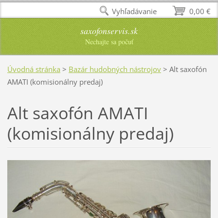
Vyhľadávanie
0,00 €
saxofonservis.sk
Nechajte sa počuť
Úvodná stránka
>
Bazár hudobných nástrojov
>
Alt saxofón
AMATI (komisionálny predaj)
Alt saxofón AMATI
(komisionálny predaj)