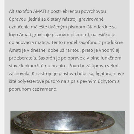
Alt saxofón AMATI s postriebrenou povrchovou
úpravou. Jedná sa o starý nástroj, gravírované
označenie má ešte tlačeným písmom (štandardne sa
logo Amati gravíruje písaným písmom), na esíčku je
dolaďovacia matica. Tento model saxofónu z produkcie
Amati je v dnešnej dobe už raritou, preto je vhodný aj
pre zberateľa. Saxofón je po oprave a v plne funkčnom
stave k okamžitému hraniu. Povrchová úprava veľmi
zachovalá. K nástroju je plastová hubička, ligatúra, nové
šité polyesterové púzdro na zips s pevným úchytom a
popruhom cez rameno.