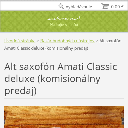
Vyhľadávanie
0,00 €
saxofonservis.sk
Nechajte sa počuť
Úvodná stránka
>
Bazár hudobných nástrojov
>
Alt saxofón
Amati Classic deluxe (komisionálny predaj)
Alt saxofón Amati Classic
deluxe (komisionálny
predaj)