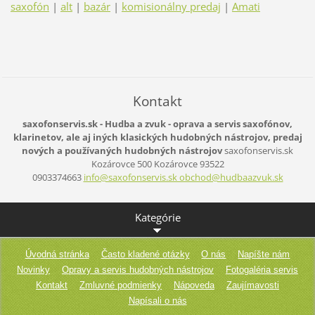
saxofón
|
alt
|
bazár
|
komisionálny predaj
|
Amati
Kontakt
saxofonservis.sk - Hudba a zvuk - oprava a servis saxofónov,
klarinetov, ale aj iných klasických hudobných nástrojov, predaj
nových a používaných hudobných nástrojov
saxofonservis.sk
Kozárovce 500
Kozárovce
93522
0903374663
info@saxofonservis.sk obchod@hudbaazvuk.sk
Kategórie
Úvodná stránka
Často kladené otázky
O nás
Napíšte nám
Novinky
Opravy a servis hudobných nástrojov
Fotogaléria servis
Kontakt
Zmluvné podmienky
Nápoveda
Zaujímavosti
Napísali o nás