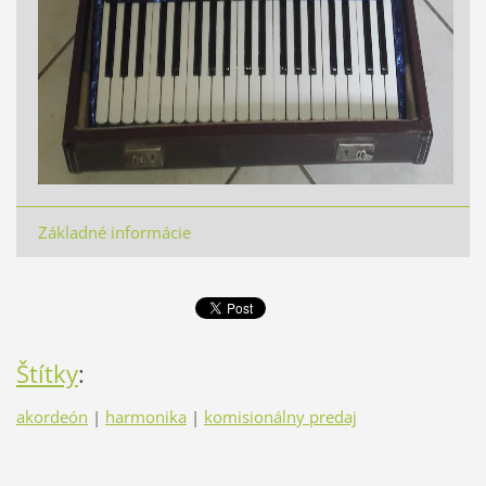
Základné informácie
Štítky
:
akordeón
|
harmonika
|
komisionálny predaj