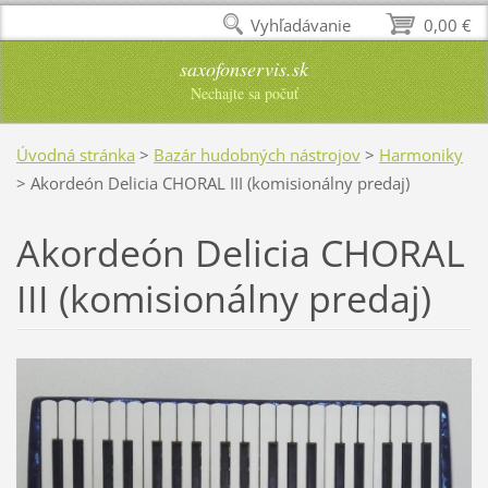
Vyhľadávanie
0,00 €
saxofonservis.sk
Nechajte sa počuť
Úvodná stránka
>
Bazár hudobných nástrojov
>
Harmoniky
>
Akordeón Delicia CHORAL III (komisionálny predaj)
Akordeón Delicia CHORAL
III (komisionálny predaj)