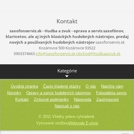
Kontakt
saxofonservis.sk - Hudba a zvuk - oprava a servis saxofónov,
klarinetov, ale aj iných klasických hudobných nástrojov, predaj
nových a používaných hudobných nástrojov
saxofonservis.sk
Kozárovce 500
Kozárovce
93522
0903374663
info@saxofonservis.sk obchod@hudbaazvuk.sk
Kategórie
Úvodná stránka
Často kladené otázky
O nás
Napíšte nám
Novinky
Opravy a servis hudobných nástrojov
Fotogaléria servis
Kontakt
Zmluvné podmienky
Nápoveda
Zaujímavosti
Napísali o nás
© 2011 Všetky práva vyhradené.
Vytvorené službou
Webnode E-shop