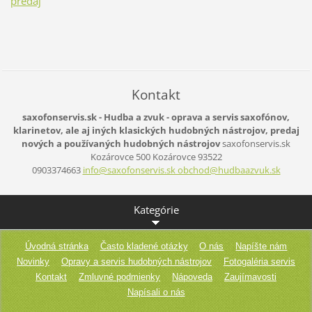
predaj
Kontakt
saxofonservis.sk - Hudba a zvuk - oprava a servis saxofónov,
klarinetov, ale aj iných klasických hudobných nástrojov, predaj
nových a používaných hudobných nástrojov
saxofonservis.sk
Kozárovce 500
Kozárovce
93522
0903374663
info@saxofonservis.sk obchod@hudbaazvuk.sk
Kategórie
Úvodná stránka
Často kladené otázky
O nás
Napíšte nám
Novinky
Opravy a servis hudobných nástrojov
Fotogaléria servis
Kontakt
Zmluvné podmienky
Nápoveda
Zaujímavosti
Napísali o nás