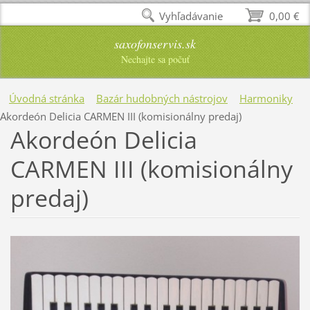
Vyhľadávanie
0,00 €
saxofonservis.sk
Nechajte sa počuť
Úvodná stránka
Bazár hudobných nástrojov
Harmoniky
Akordeón Delicia CARMEN III (komisionálny predaj)
Akordeón Delicia
CARMEN III (komisionálny
predaj)