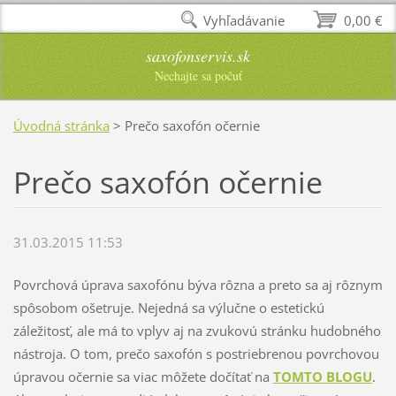
Vyhľadávanie
0,00 €
saxofonservis.sk
Nechajte sa počuť
Úvodná stránka
>
Prečo saxofón očernie
Prečo saxofón očernie
31.03.2015 11:53
Povrchová úprava saxofónu býva rôzna a preto sa aj rôznym
spôsobom ošetruje. Nejedná sa výlučne o estetickú
záležitosť, ale má to vplyv aj na zvukovú stránku hudobného
nástroja. O tom, prečo saxofón s postriebrenou povrchovou
úpravou očernie sa viac môžete dočítať na
TOMTO BLOGU
.