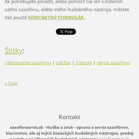
Ak potrebujete poradiť, alebo pomôcť nie len s čistením
vášho saxofónu, alebo iného hudobného nástroja, môžete
tiež použiť
KONTAKTNÝ FORMULÁR.
Štítky
:
ošetrovanie saxofónu
|
údržba
|
čistenie
|
servis saxofónu
« Späť
Kontakt
saxofonservis.sk - Hudba a zvuk - oprava a servis saxofónov,
klarinetov, ale aj iných klasických hudobných nástrojov, predaj
nových a používaných hudobných nástrojov
saxofonservis.sk