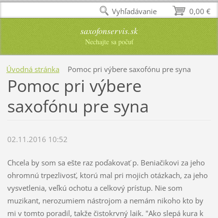
Vyhľadávanie
0,00 €
saxofonservis.sk
Nechajte sa počuť
Úvodná stránka
Pomoc pri výbere saxofónu pre syna
Pomoc pri výbere
saxofónu pre syna
02.11.2016 10:52
Chcela by som sa ešte raz poďakovať p. Beniačikovi za jeho
ohromnú trpezlivosť, ktorú mal pri mojich otázkach, za jeho
vysvetlenia, veľkú ochotu a celkový prístup. Nie som
muzikant, nerozumiem nástrojom a nemám nikoho kto by
mi v tomto poradil, takže čistokrvný laik. "Ako slepá kura k