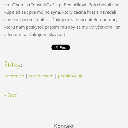
zrnu" som sa "dostala" až k p. Beniačikovi. Potrebovali sme
kúpiť alt sax pre môjho syna, ktorý začína hrať a nevedeli
sme čo vlastne kúpiť..... Ďakujem za neoceniteľnú pomoc,
ktorú nám poskytol, prajem mu aby sa mu vo všetkom len
a len darilo. Ďakujem. Slavka D.
Štítky
:
referencie
|
poradenstvo
|
poďakovania
« Späť
Kontakt