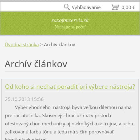
Vyhľadávanie
0,00 €
saxofonservis.sk
Nechajte sa počuť
Úvodná stránka
>
Archív článkov
Archív článkov
Od koho si nechať poradiť pri výbere nástroja?
25.10.2013 15:56
Výber vhodného nástroja býva veľkou dilemou najmä
pre začiatočníka. Skúsenejší hráč už má v prstoch
otestovaný chod mechaniky aj niekoľkých nástrojov, v uchu
zafixovanú farbu tónu a teda má s čím porovnávať
ktorýkoľvek nástroj,...