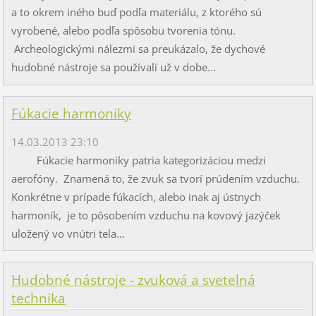
a to okrem iného buď podľa materiálu, z ktorého sú
vyrobené, alebo podľa spôsobu tvorenia tónu.
Archeologickými nálezmi sa preukázalo, že dychové
hudobné nástroje sa používali už v dobe...
Fúkacie harmoniky
14.03.2013 23:10
Fúkacie harmoniky patria kategorizáciou medzi
aerofóny. Znamená to, že zvuk sa tvorí prúdením vzduchu.
Konkrétne v prípade fúkacích, alebo inak aj ústnych
harmoník, je to pôsobením vzduchu na kovový jazýček
uložený vo vnútri tela...
Hudobné nástroje - zvuková a svetelná
technika