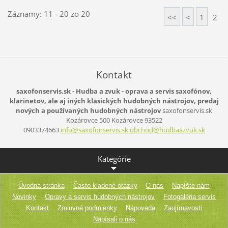
Záznamy: 11 - 20 zo 20
<<
<
1
2
Kontakt
saxofonservis.sk - Hudba a zvuk - oprava a servis saxofónov,
klarinetov, ale aj iných klasických hudobných nástrojov, predaj
nových a používaných hudobných nástrojov
saxofonservis.sk
Kozárovce 500
Kozárovce
93522
0903374663
info@saxofonservis.sk obchod@hudbaazvuk.sk
Kategórie
Úvodná stránka
Často kladené otázky
O nás
Napíšte nám
Novinky
Opravy a servis hudobných nástrojov
Fotogaléria servis
Kontakt
Zmluvné podmienky
Nápoveda
Zaujímavosti
Napísali o nás