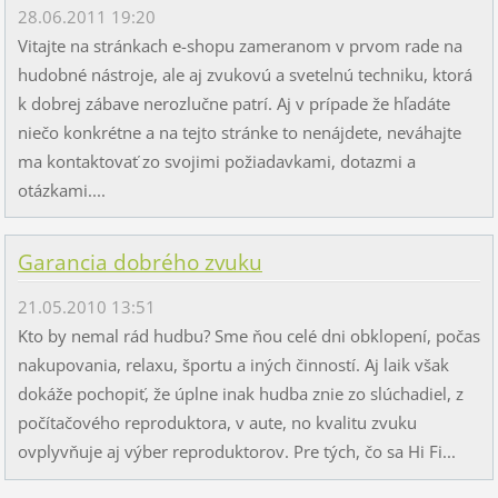
28.06.2011 19:20
Vitajte na stránkach e-shopu zameranom v prvom rade na
hudobné nástroje, ale aj zvukovú a svetelnú techniku, ktorá
k dobrej zábave nerozlučne patrí. Aj v prípade že hľadáte
niečo konkrétne a na tejto stránke to nenájdete, neváhajte
ma kontaktovať zo svojimi požiadavkami, dotazmi a
otázkami....
Garancia dobrého zvuku
21.05.2010 13:51
Kto by nemal rád hudbu? Sme ňou celé dni obklopení, počas
nakupovania, relaxu, športu a iných činností. Aj laik však
dokáže pochopiť, že úplne inak hudba znie zo slúchadiel, z
počítačového reproduktora, v aute, no kvalitu zvuku
ovplyvňuje aj výber reproduktorov. Pre tých, čo sa Hi Fi...