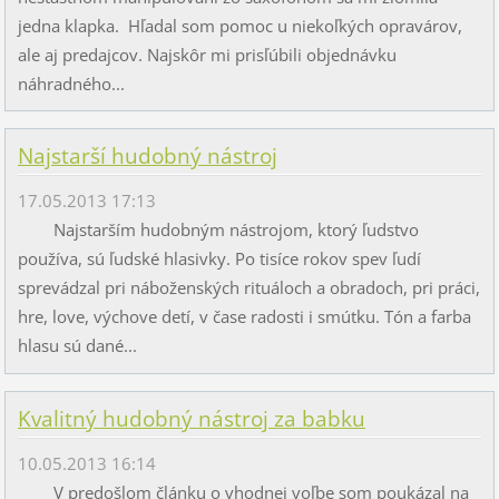
jedna klapka. Hľadal som pomoc u niekoľkých opravárov,
ale aj predajcov. Najskôr mi prisľúbili objednávku
náhradného...
Najstarší hudobný nástroj
17.05.2013 17:13
Najstarším hudobným nástrojom, ktorý ľudstvo
používa, sú ľudské hlasivky. Po tisíce rokov spev ľudí
sprevádzal pri náboženských rituáloch a obradoch, pri práci,
hre, love, výchove detí, v čase radosti i smútku. Tón a farba
hlasu sú dané...
Kvalitný hudobný nástroj za babku
10.05.2013 16:14
V predošlom článku o vhodnej voľbe som poukázal na