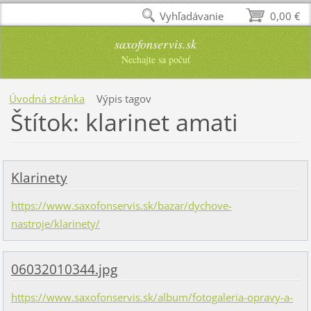
Vyhľadávanie
0,00 €
saxofonservis.sk
Nechajte sa počuť
Úvodná stránka
Výpis tagov
Štítok: klarinet amati
Klarinety
https://www.saxofonservis.sk/bazar/dychove-
nastroje/klarinety/
06032010344.jpg
https://www.saxofonservis.sk/album/fotogaleria-opravy-a-