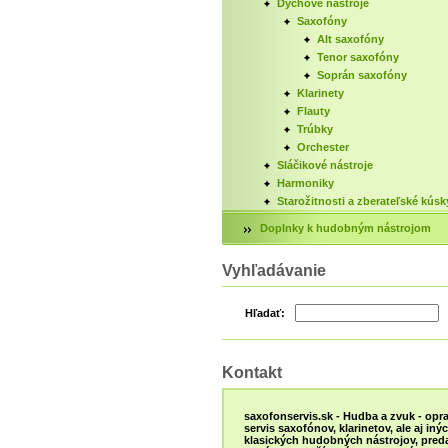
Dychové nástroje
Saxofóny
Alt saxofóny
Tenor saxofóny
Soprán saxofóny
Klarinety
Flauty
Trúbky
Orchester
Sláčikové nástroje
Harmoniky
Starožitnosti a zberateľské kúsk
Doplnky k hudobným nástrojom
Vyhľadávanie
Hľadať:
Kontakt
saxofonservis.sk - Hudba a zvuk - opra
servis saxofónov, klarinetov, ale aj iný
klasických hudobných nástrojov, preda