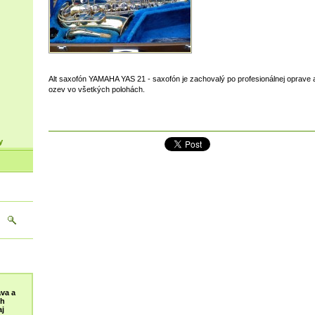
Alt saxofón YAMAHA YAS 21 - saxofón je zachovalý po profesionálnej oprave a
ozev vo všetkých polohách.
y
va a
ch
j