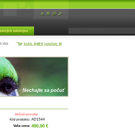
dobných nástrojov
A YAS
Košík:
0,00 €
(položiek:
0
)
Nechajte sa počuť
Akčná ponuka
AD1544
Kód produktu:
490,00 €
Vaša cena: