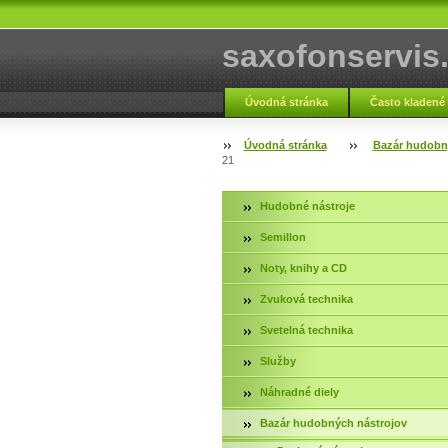
saxofonservis
Úvodná stránka
Často kladené
Fotogaléria servis
Kontakt
Úvodná stránka
Bazár hudobn
21
Hudobné nástroje
Semillon
Noty, knihy a CD
Zvuková technika
Svetelná technika
Služby
Náhradné diely
Bazár hudobných nástrojov